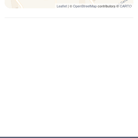
Climatizzatore
Leaflet
| ©
OpenStreetMap
contributors ©
CARTO
Colazione prenotabile a richiesta
Corridoi interni
Cucina
Cucina completa
Culle
Cuscini e coperte extra
Cuscino di piume
Cuscino ipoallergenico
Deposito bagagli consentito
Disinfettante
Divano
Doccia
Doccia calda istantanea
Doccia esterna
Estintore