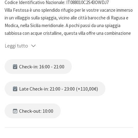
Codice Identificativo Nazionale: IT088010C2S43OWDJ7
Villa Festosa è uno splendido rifugio per le vostre vacanze immerso
in un villaggio sulla spiaggia, vicino alle città barocche di Ragusa e
Modica, nella Sicilia meridionale. A pochi passi da una spiaggia
sabbiosa con acque cristalline, questa villa offre una combinazione
di comfort, lusso e bellezza naturale. La proprietà è immersa in un
Leggi tutto
ampio giardino pieno di alberi tropicali, che creano un'oasi per
rilassarsi, insieme ad una spaziosa piscina, ideale per nuotare o
semplicemente per rilassarsi.
Check-in: 16:00 - 21:00
Villa Festosa è divisa in 2 edifici separati, per un totale di 300 mq.
Vanta un totale di 9 camere da letto splendidamente arredate e un
totale di 10 bagni moderni, garantendo ampio spazio e privacy per
Late Check-in: 21:00 - 23:00 (+110,00€)
gruppi numerosi o famiglie.
L'edificio principale è suddiviso in 3 piani. Al piano terra offre un
ampio soggiorno con TV a schermo piatto, 3 camere da letto con
Check-out: 10:00
bagno privato, una lavanderia e 2 bagni aggiuntivi.
Al secondo piano offre una cucina completamente attrezzata, un
bagno e una zona pranzo collegata ad un ampio patio esterno