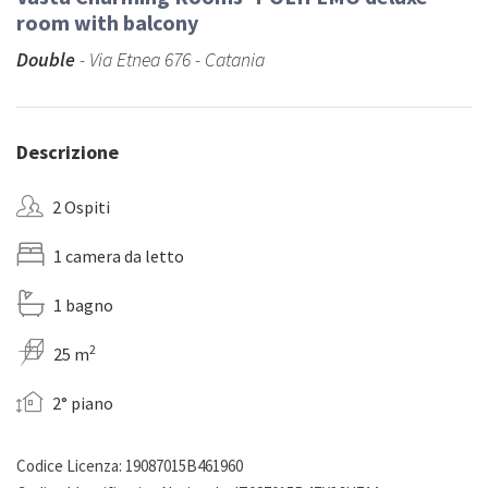
room with balcony
Double
- Via Etnea 676 - Catania
Descrizione
2 Ospiti
1 camera da letto
1 bagno
2
25 m
2° piano
Codice Licenza: 19087015B461960