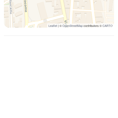
Bagno libero da impedimenti
Bagno privato
Balcone
Leaflet
| ©
OpenStreetMap
contributors ©
CARTO
Biancheria da letto
Biancheria luxury
Bicchieri
Bidet
Brandina da viaggio
Camera da letto con chiusura
Canali internazionali
Centro
Climatizzatore
Complesso turistico
Corridoi interni
Culle
Cuscini e coperte extra