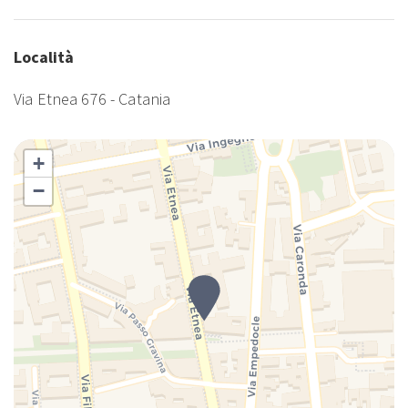
Ampio spazio per doccia e servizi igienici
A passeggio
Località
Appendini
Via Etnea 676 - Catania
Area fumatori
Area seduta
Area seduta con divano/sedie
+
Area toilet separata
−
Aria condizionata
Aria condizionata autonoma
Armadi in stanza
Ascensore
Asciugamani
Asse da stiro
Attrazioni turistiche
Auto consigliata
Bagno in marmo