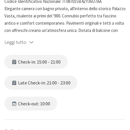
Codice Identificativo Nazionale: IT087015B4ZY36U7AA
Elegante camera con bagno privato, all'interno dello storico Palazzo
Vasta, risalente ai primi del '900. Connubio perfetto tra fascino
antico e comfort contemporaneo. Pavimenti originali e tetti a volta
con affreschi creano un'atmosfera unica. Dotata di balcone con
vista sulla città, la struttura è la soluzione ideale per un soggiorno
Leggi tutto
nel cuore di Catania, a pochi passi dalla metropolitana e da tutti i
principali servizi.
Check-in: 15:00 - 21:00
Ampia ed elegante, questa camera di 25 mq offre un’esperienza di
soggiorno esclusiva all’interno dello storico Palazzo Vasta, situato
a secondo piano con ascensore, nel cuore di Catania. Gli ambienti
Late Check-in: 21:00 - 23:00
sono impreziositi da autentici tetti a volta con affreschi originali dei
primi del ’900, elemento distintivo che caratterizza l’intero palazzo
e dona alle camere uno stile unico e ricercato. I dettagli d’arredo, i
Check-out: 10:00
mobili d’epoca e i pavimenti decorati originali valorizzano
ulteriormente l’atmosfera raffinata della struttura. La camera è
dotata di un ampio letto king size pensato per garantire il massimo